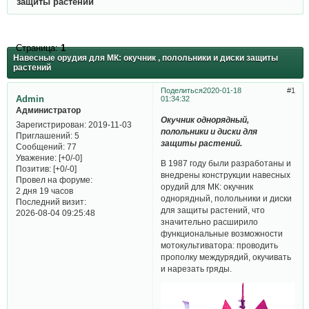
защиты растений
Страница:
1
Навесные орудия для МК: окучник , полольники и диски защиты
растений
Поделиться
2020-01-18
1
Admin
01:34:32
Администратор
Окучник однорядный,
Зарегистрирован
: 2019-11-03
полольники и диски для
Приглашений:
5
защиты растений.
Сообщений:
77
Уважение:
[+0/-0]
В 1987 году были разработаны и
Позитив:
[+0/-0]
внедрены конструкции навесных
Провел на форуме:
орудий для МК: окучник
2 дня 19 часов
однорядный, полольники и диски
Последний визит:
для защиты растений, что
2026-08-04 09:25:48
значительно расширило
функциональные возможности
мотокультиватора: проводить
прополку междурядий, окучивать
и нарезать гряды.