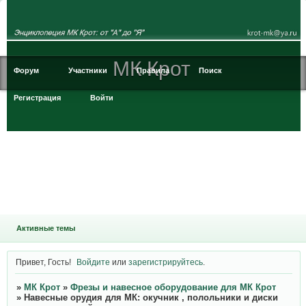
МК Крот
Форум
Участники
Правила
Поиск
Регистрация
Войти
Активные темы
Привет, Гость!
Войдите
или
зарегистрируйтесь
.
»
МК Крот
»
Фрезы и навесное оборудование для МК Крот
»
Навесные орудия для МК: окучник , полольники и диски